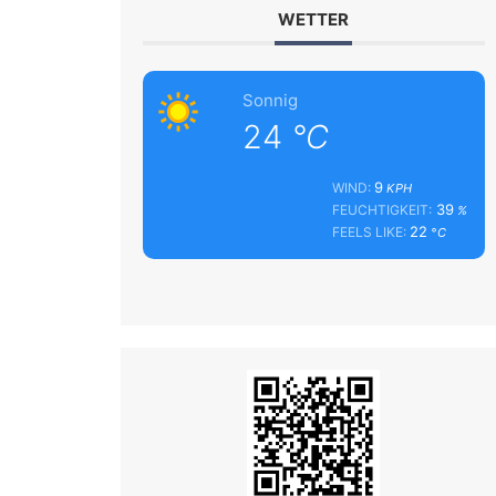
WETTER
Sonnig
24
°C
9
WIND:
KPH
39
FEUCHTIGKEIT:
%
22
FEELS LIKE:
°C